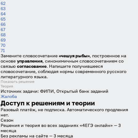
62
63
64
65
66
67
68
69
70
71
Замените словосочетание
«чешуя рыбы»
, построенное на
основе
управления
, синонимичным словосочетанием со
связью
согласование
. Напишите получившееся
словосочетание, соблюдая нормы современного русского
литературного языка.
Показать решение
Теория
Источник задачи:
ФИПИ, Открытый банк заданий
Жалоба
Доступ к решениям и теории
Разовый платёж, не подписка. Автоматического продления
нет.
Сезон
Решения и теория во всех заданиях «4ЕГЭ онлайн» — 3
месяца
Без рекламы на сайте — 3 месяца