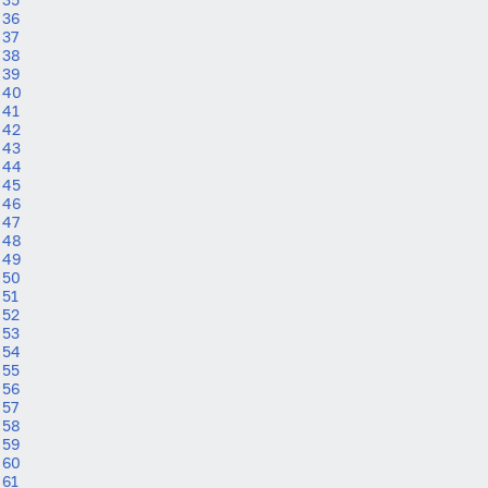
36
37
Пароль
38
39
40
41
42
Антиспам:
Загрузка...
43
44
45
46
Забыли пароль?
47
Даю согласие на
обработку своих персональных
48
данных
на условиях и для целей, определённых в
49
политике в отношении обработки персональных
50
данных
, а также принимаю
Пользовательское
51
соглашение
.
52
53
54
Войти
55
56
57
58
Войти через Вконтакте
59
60
Войти через Яндекс
61