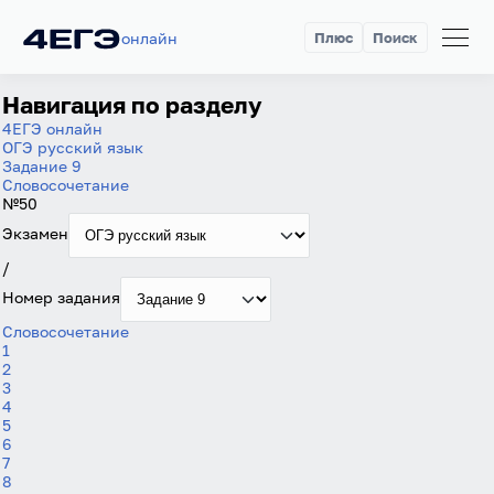
онлайн
Плюс
Поиск
Навигация по разделу
4ЕГЭ онлайн
ОГЭ русский язык
Задание 9
Словосочетание
№50
Экзамен
/
Номер задания
Словосочетание
1
2
3
4
5
6
7
8