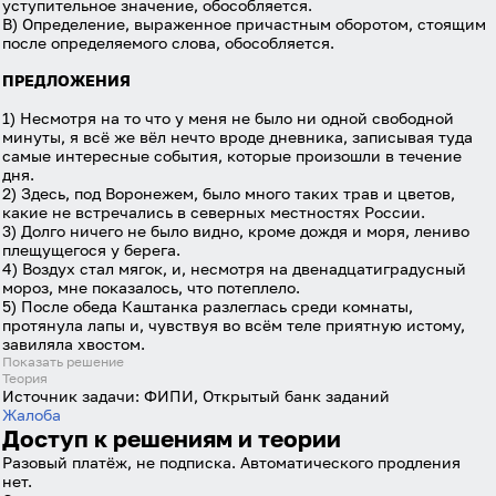
уступительное значение, обособляется.
В) Определение, выраженное причастным оборотом, стоящим
после определяемого слова, обособляется.
ПРЕДЛОЖЕНИЯ
1) Несмотря на то что у меня не было ни одной свободной
минуты, я всё же вёл нечто вроде дневника, записывая туда
самые интересные события, которые произошли в течение
дня.
2) Здесь, под Воронежем, было много таких трав и цветов,
какие не встречались в северных местностях России.
3) Долго ничего не было видно, кроме дождя и моря, лениво
плещущегося у берега.
4) Воздух стал мягок, и, несмотря на двенадцатиградусный
мороз, мне показалось, что потеплело.
5) После обеда Каштанка разлеглась среди комнаты,
протянула лапы и, чувствуя во всём теле приятную истому,
завиляла хвостом.
Показать решение
Теория
Источник задачи:
ФИПИ, Открытый банк заданий
Жалоба
Доступ к решениям и теории
Разовый платёж, не подписка. Автоматического продления
нет.