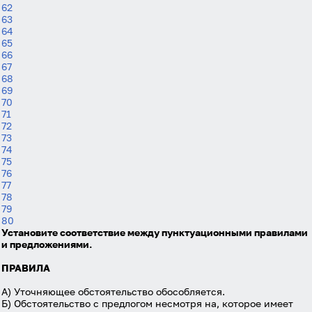
62
Даю согласие на
обработку своих персональных
63
данных
на условиях и для целей, определённых в
64
политике в отношении обработки персональных
65
данных
, а также принимаю
Пользовательское
66
соглашение
.
67
68
69
Войти
70
71
72
73
Войти через Вконтакте
74
75
Войти через Яндекс
76
77
78
79
80
Установите соответствие между пунктуационными правилами
и предложениями.
ПРАВИЛА
А) Уточняющее обстоятельство обособляется.
Б) Обстоятельство с предлогом несмотря на, которое имеет