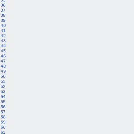
36
37
38
39
40
41
42
43
44
45
Вход
Регистрация
46
47
48
Логин
49
50
51
52
Пароль
53
54
55
56
57
Антиспам:
Загрузка...
58
59
60
61
Забыли пароль?