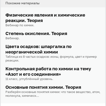
Похожие материалы
Вход
Регистрация
Физические явления и химические
реакции. Теория
Логин
Вебинар по химии.
Степень окисления. Теория
Вебинар.
Пароль
Цвета осадков: шпаргалка по
неорганической химии
Антиспам:
Загрузка...
Таблица из 8 частых осадков: ионы, формула, цвет и пример
реакции.
Контрольная работа по химии на тему
Забыли пароль?
«Азот и его соединения»
11 класс, углублённый уровень.
Даю согласие на
обработку своих персональных
данных
на условиях и для целей, определённых в
Основные понятия химии. Теория
политике в отношении обработки персональных
данных
, а также принимаю
Пользовательское
Разберём основные понятия химии: что такое вещество, атом,
соглашение
.
молекула, химическ...